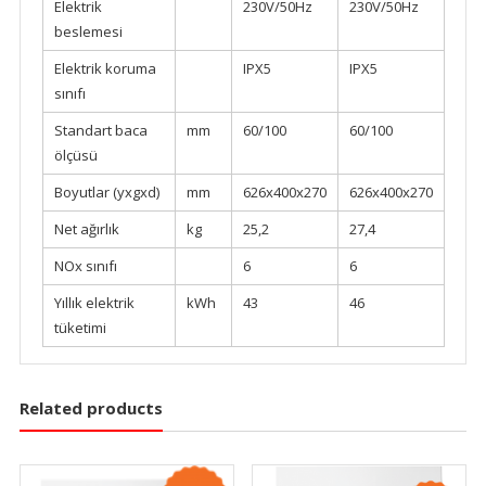
Elektrik
230V/50Hz
230V/50Hz
beslemesi
Elektrik koruma
IPX5
IPX5
sınıfı
Standart baca
mm
60/100
60/100
ölçüsü
Boyutlar (yxgxd)
mm
626x400x270
626x400x270
Net ağırlık
kg
25,2
27,4
NOx sınıfı
6
6
Yıllık elektrik
kWh
43
46
tüketimi
Related products