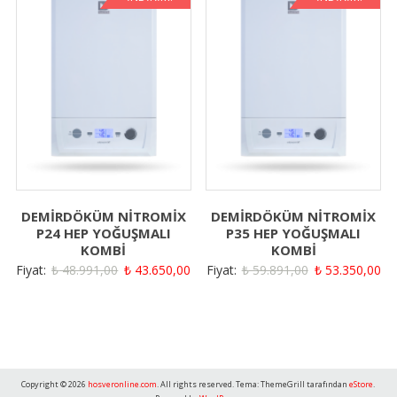
DEMİRDÖKÜM NİTROMİX
DEMİRDÖKÜM NİTROMİX
P24 HEP YOĞUŞMALI
P35 HEP YOĞUŞMALI
KOMBİ
KOMBİ
Orijinal
Şu
Orijinal
Şu
Fiyat:
₺
48.991,00
₺
43.650,00
Fiyat:
₺
59.891,00
₺
53.350,00
fiyat:
andaki
fiyat:
an
₺ 48.991,00.
fiyat:
₺ 59.891,00.
fiy
₺ 43.650,00.
₺ 
Copyright © 2026
hosveronline.com
. All rights reserved. Tema: ThemeGrill tarafından
eStore
.