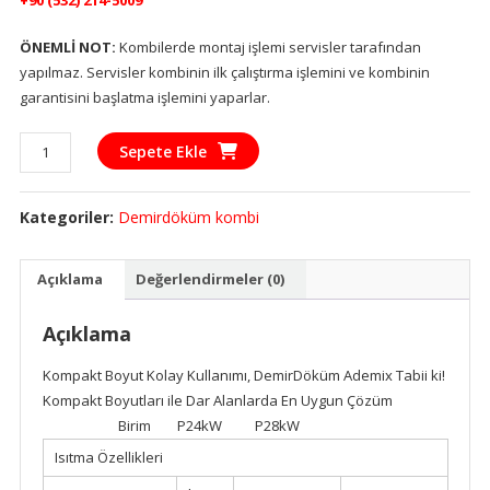
ÖNEMLİ NOT:
Kombilerde montaj işlemi servisler tarafından
yapılmaz. Servisler kombinin ilk çalıştırma işlemini ve kombinin
garantisini başlatma işlemini yaparlar.
DEMİRDÖKÜM
Sepete Ekle
ADEMİX
P24/24
Kategoriler:
Demirdöküm kombi
YOĞUŞMALI
KOMBİ
YENİ
Açıklama
Değerlendirmeler (0)
adet
Açıklama
Kompakt Boyut Kolay Kullanımı, DemirDöküm Ademix Tabii ki!​
Kompakt Boyutları ile Dar Alanlarda En Uygun Çözüm
Birim P24kW P28kW
Isıtma Özellikleri