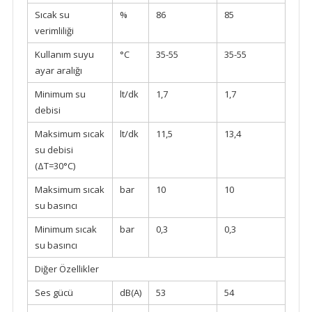
Sıcak su
%
86
85
verimliliği
Kullanım suyu
°C
35-55
35-55
ayar aralığı
Minimum su
lt/dk
1,7
1,7
debisi
Maksimum sıcak
lt/dk
11,5
13,4
su debisi
(ΔT=30°C)
Maksimum sıcak
bar
10
10
su basıncı
Minimum sıcak
bar
0,3
0,3
su basıncı
Diğer Özellikler
Ses gücü
dB(A)
53
54