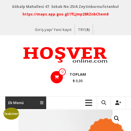
İçeriğe
Gökalp Mahallesi 47. Sokak No:25/A Zeytinburnu/İstanbul
geç
https://maps.app.goo.gl/7fLJmp28RZnbChem8
Giriş yap/ Yeni kayıt
TRY(₺)
hosveronline.com
0
TOPLAM
₺ 0,00
Ek Menü
İndirim!