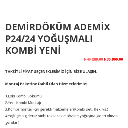
DEMİRDÖKÜM ADEMİX
P24/24 YOĞUŞMALI
KOMBİ YENİ
Orijinal
Şu
₺
40.289,00
₺
35.900,00
fiyat:
an
TAKSİTLİ FİYAT SEÇENEKLERİMİZ İÇİN BİZE ULAŞIN.
₺ 40.289,00.
fiy
₺ 3
Montaj Paketine Dahil Olan Hizmetlerimiz;
1.Eski Kombi Sökümü
2.Yeni Kombi Montajı
3.Kombi montajı için gerekli malzemeler(Kombi seti, flex, vs.)
4.Yoğuşma gideri(Kombi takılacak mahalde yoğuşma gideri olması
gerekir.)