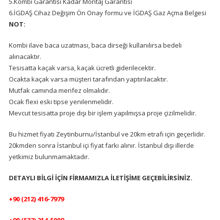
5.Kombi Garantisi Kadar Montaj Garantisi
6.İGDAŞ Cihaz Değişim Ön Onay formu ve İGDAŞ Gaz Açma Belgesi
NOT:
Kombi ilave baca uzatması, baca dirseği kullanılırsa bedeli
alınacaktır.
Tesisatta kaçak varsa, kaçak ücretli giderilecektir.
Ocakta kaçak varsa müşteri tarafından yaptırılacaktır.
Mutfak camında menfez olmalıdır.
Ocak flexi eski tipse yenilenmelidir.
Mevcut tesisatta proje dışı bir işlem yapılmışsa proje çizilmelidir.
Bu hizmet fiyatı Zeytinburnu/İstanbul ve 20km etrafı için geçerlidir.
20kmden sonra İstanbul içi fiyat farkı alınır. İstanbul dışı illerde
yetkimiz bulunmamaktadır.
DETAYLI BİLGİ İÇİN FİRMAMIZLA İLETİŞİME GEÇEBİLİRSİNİZ.
+90 (212) 416-7979
+90 (532) 214-5009