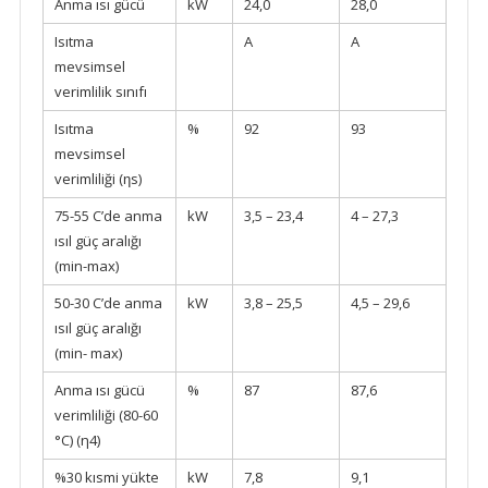
Anma ısı gücü
kW
24,0
28,0
Isıtma
A
A
mevsimsel
verimlilik sınıfı
Isıtma
%
92
93
mevsimsel
verimliliği (ƞs)
75-55 C’de anma
kW
3,5 – 23,4
4 – 27,3
ısıl güç aralığı
(min-max)
50-30 C’de anma
kW
3,8 – 25,5
4,5 – 29,6
ısıl güç aralığı
(min- max)
Anma ısı gücü
%
87
87,6
verimliliği (80-60
°C) (η4)
%30 kısmi yükte
kW
7,8
9,1