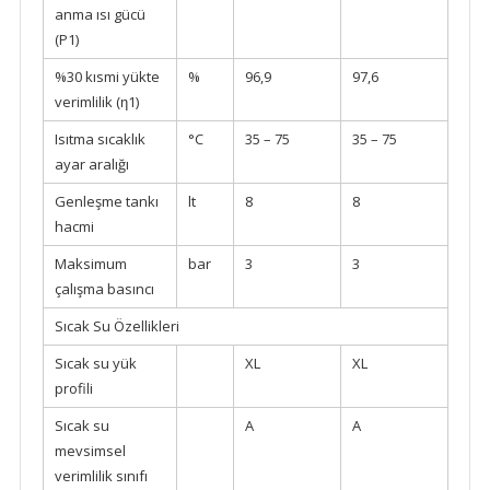
anma ısı gücü
(P1)
%30 kısmi yükte
%
96,9
97,6
verimlilik (ƞ1)
Isıtma sıcaklık
°C
35 – 75
35 – 75
ayar aralığı
Genleşme tankı
lt
8
8
hacmi
Maksimum
bar
3
3
çalışma basıncı
Sıcak Su Özellikleri
Sıcak su yük
XL
XL
profili
Sıcak su
A
A
mevsimsel
verimlilik sınıfı