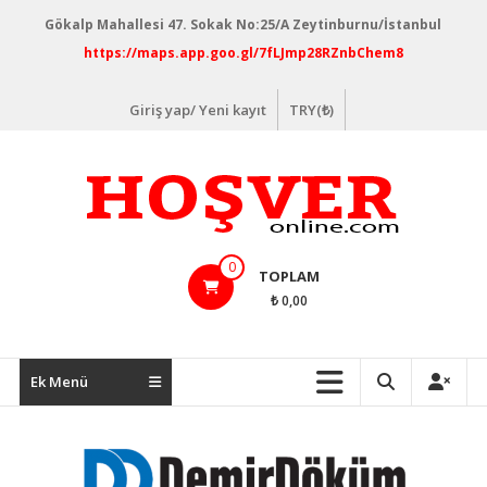
İçeriğe
Gökalp Mahallesi 47. Sokak No:25/A Zeytinburnu/İstanbul
geç
https://maps.app.goo.gl/7fLJmp28RZnbChem8
Giriş yap/ Yeni kayıt
TRY(₺)
hosveronline.com
0
TOPLAM
₺ 0,00
Ek Menü